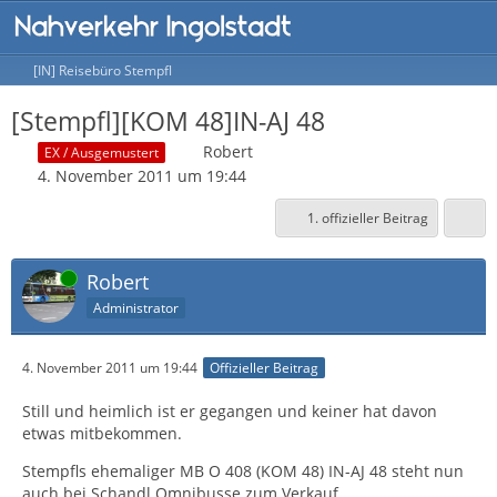
[IN] Reisebüro Stempfl
[Stempfl][KOM 48]IN-AJ 48
Robert
EX / Ausgemustert
4. November 2011 um 19:44
1. offizieller Beitrag
Online
Robert
Administrator
4. November 2011 um 19:44
Offizieller Beitrag
Still und heimlich ist er gegangen und keiner hat davon
etwas mitbekommen.
Stempfls ehemaliger MB O 408 (KOM 48) IN-AJ 48 steht nun
auch bei Schandl Omnibusse zum Verkauf.