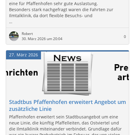
eine für Pfaffenhofen sehr gute Auslastung.
Besonders stark nachgefragt waren die Fahrten zur
Ilmtalklinik, da dort flexible Besuchs- und
…
Robert
0
30. März 2026 um 20:04
27
März
2026
Stadtbus Pfaffenhofen erweitert Angebot um
zusätzliche Linie
Pfaffenhofen erweitert sein Stadtbusangebot um eine
neue Linie, die künftig Pfaffelleiten, das Ostviertel und
die Ilmtalklinik miteinander verbindet. Grundlage dafür
war ein kurzer Probebetrieb im Februar, der von vielen