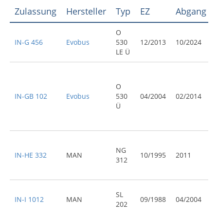
Zulassung
Hersteller
Typ
EZ
Abgang
O
IN-G 456
Evobus
530
12/2013
10/2024
LE Ü
O
IN-GB 102
Evobus
530
04/2004
02/2014
Ü
NG
IN-HE 332
MAN
10/1995
2011
312
SL
IN-I 1012
MAN
09/1988
04/2004
202