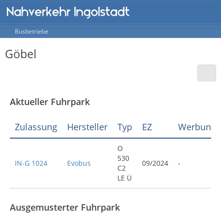
Busbetriebe
Göbel
Aktueller Fuhrpark
Zulassung
Hersteller
Typ
EZ
Werbung
O
530
IN-G 1024
Evobus
09/2024
-
C2
LE Ü
Ausgemusterter Fuhrpark