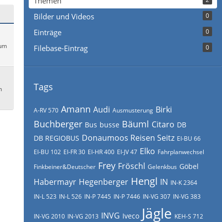
Themen
Bilder und Videos
0
Einträge
0
 um
Filebase-Eintrag
0
Tags
m
Amann
Audi
Birki
A-RV 570
Ausmusterung
Buchberger
Bäuml
Citaro
Bus
busse
DB
Donaumoos Reisen Seitz
DB REGIOBUS
EI-BU 66
Elko
EI-BU 102
EI-FR 30
EI-HR 400
EI-JV 47
Fahrplanwechsel
Frey
Fröschl
Göbel
Finkbeiner&Deutscher
Gelenkbus
Hengl
Habermayr
Hegenberger
IN
IN-K 2364
IN-L 523
IN-L 526
IN-P 7445
IN-P 7446
IN-VG 307
IN-VG 383
Jägle
INVG
Iveco
IN-VG 2010
IN-VG 2013
KEH-S 712