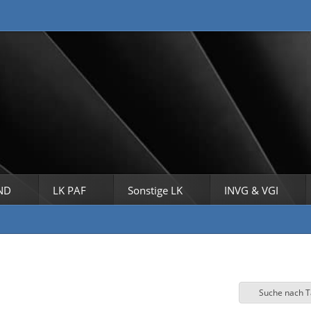
ND
LK PAF
Sonstige LK
INVG & VGI
Suche nach 