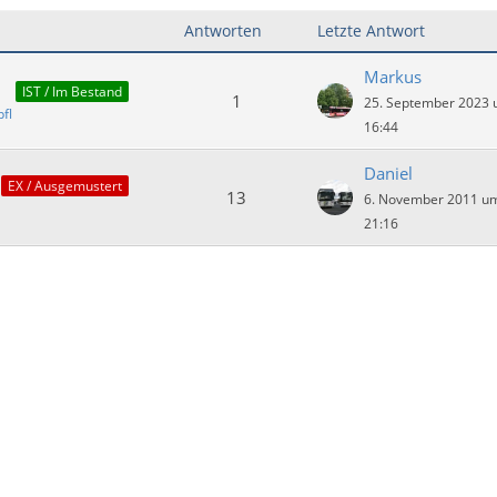
Antworten
Letzte Antwort
Markus
IST / Im Bestand
1
25. September 2023
fl
16:44
Daniel
EX / Ausgemustert
13
6. November 2011 u
21:16