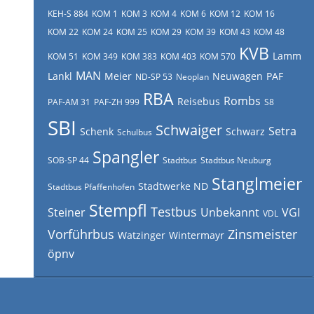
KEH-S 884
KOM 1
KOM 3
KOM 4
KOM 6
KOM 12
KOM 16
KOM 22
KOM 24
KOM 25
KOM 29
KOM 39
KOM 43
KOM 48
KVB
Lamm
KOM 51
KOM 349
KOM 383
KOM 403
KOM 570
MAN
Lankl
Meier
Neuwagen
PAF
ND-SP 53
Neoplan
RBA
Rombs
Reisebus
PAF-AM 31
PAF-ZH 999
S8
SBI
Schwaiger
Setra
Schenk
Schwarz
Schulbus
Spangler
SOB-SP 44
Stadtbus
Stadtbus Neuburg
Stanglmeier
Stadtwerke ND
Stadtbus Pfaffenhofen
Stempfl
Testbus
Steiner
Unbekannt
VGI
VDL
Vorführbus
Zinsmeister
Watzinger
Wintermayr
öpnv