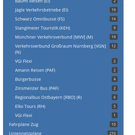
Bäuml Reisen (EI)
2
Jägle Verkehrsbetriebe (EI)
19
Schwarz Omnibusse (FS)
14
Stanglmeier Touristik (KEH)
9
Münchner Verkehrsverbund [MVV] (M)
19
Verkehrsverbund Großraum Nürnberg [VGN]
12
(N)
VGI Flexi
2
Amann Reisen (PAF)
2
Bürgerbusse
4
Zinsmeister Bus (PAF)
2
Regionalbus Ostbayern [RBO] (R)
6
Elko Tours (RH)
5
VGI-Flexi
1
Fahrpläne Zug
10
Liniennetzpläne
210