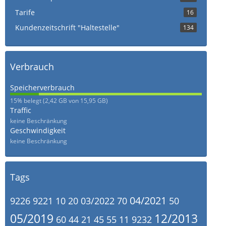
Tarife
16
Kundenzeitschrift "Haltestelle"
134
Verbrauch
Speicherverbrauch
15,18%
15% belegt (2,42 GB von 15,95 GB)
Traffic
keine Beschränkung
Geschwindigkeit
keine Beschränkung
Tags
04/2021
9226
9221
10
20
03/2022
70
50
05/2019
12/2013
60
44
21
45
55
11
9232