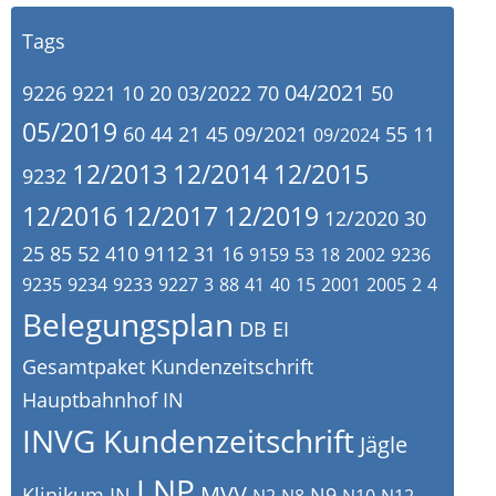
Tags
04/2021
9226
9221
10
20
03/2022
70
50
05/2019
60
44
21
45
09/2021
55
11
09/2024
12/2013
12/2014
12/2015
9232
12/2016
12/2017
12/2019
12/2020
30
25
85
52
410
9112
31
16
9159
53
18
2002
9236
9235
9234
9233
9227
3
88
41
40
15
2001
2005
2
4
Belegungsplan
DB
EI
Gesamtpaket Kundenzeitschrift
Hauptbahnhof IN
INVG Kundenzeitschrift
Jägle
LNP
MVV
Klinikum IN
N9