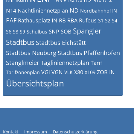
N2
N8
N10
N12
ND
N14
Nachtliniennetzplan
Nordbahnhof IN
PAF
Rathausplatz IN
RB
RBA
Rufbus
S1
S2
S4
Spangler
SNP
SOB
S6
S8
S9
Schulbus
Stadtbus
Stadtbus Eichstätt
Stadtbus Neuburg
Stadtbus Pfaffenhofen
Stanglmeier
Tagliniennetzplan
Tarif
VGI
VGN
X80
ZOB IN
Tarifzonenplan
VLK
X109
Übersichtsplan
Kontakt
Impressum
Datenschutzerklärung