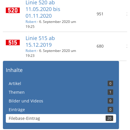
Linie 520 ab
11.05.2020 bis
951
3
01.11.2020
Robert
-
6. September 2020 um
19:25
Linie 515 ab
15.12.2019
680
3
Robert
-
6. September 2020 um
19:23
Inhalte
Artikel
0
Themen
1
Bilder und Videos
0
Einträge
0
Filebase-Eintrag
20