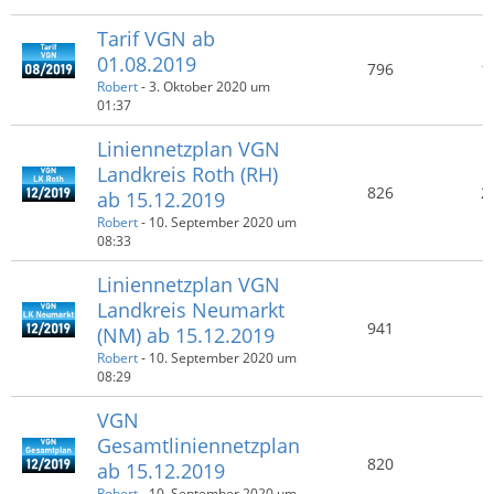
Tarif VGN ab
01.08.2019
796
1
Robert
-
3. Oktober 2020 um
01:37
Liniennetzplan VGN
Landkreis Roth (RH)
826
2
ab 15.12.2019
Robert
-
10. September 2020 um
08:33
Liniennetzplan VGN
Landkreis Neumarkt
941
(NM) ab 15.12.2019
Robert
-
10. September 2020 um
08:29
VGN
Gesamtliniennetzplan
820
ab 15.12.2019
Robert
-
10. September 2020 um