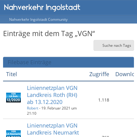
Nahverkehr Ingolstadt Community
Einträge mit dem Tag „VGN“
Suche nach Tags
Filebase Einträge
Titel
Zugriffe
Downlo
Liniennetzplan VGN
Landkreis Roth (RH)
1.118
ab 13.12.2020
Robert
-
19. Februar 2021 um
21:10
Liniennetzplan VGN
Landkreis Neumarkt