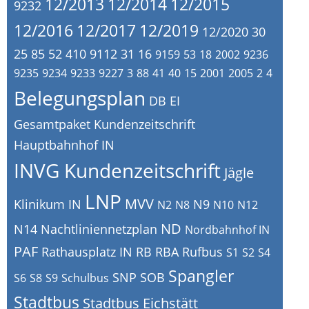
12/2013
12/2014
12/2015
9232
12/2016
12/2017
12/2019
12/2020
30
25
85
52
410
9112
31
16
9159
53
18
2002
9236
9235
9234
9233
9227
3
88
41
40
15
2001
2005
2
4
Belegungsplan
DB
EI
Gesamtpaket Kundenzeitschrift
Hauptbahnhof IN
INVG Kundenzeitschrift
Jägle
LNP
MVV
Klinikum IN
N9
N2
N8
N10
N12
ND
N14
Nachtliniennetzplan
Nordbahnhof IN
PAF
Rathausplatz IN
RB
RBA
Rufbus
S1
S2
S4
Spangler
SNP
SOB
S6
S8
S9
Schulbus
Stadtbus
Stadtbus Eichstätt