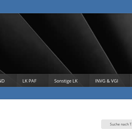
ND
LK PAF
Sonstige LK
INVG & VGI
Suche nach 