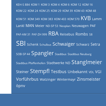
KEH-S 884
KOM 1
KOM 3
KOM 4
KOM 6
KOM 12
KOM 16
KOM 22
KOM 24
KOM 25
KOM 29
KOM 39
KOM 43
KOM 48
KVB
Lamm
KOM 51
KOM 349
KOM 383
KOM 403
KOM 570
MAN
Lankl
Meier
Neuwagen
PAF
ND-SP 53
Neoplan
RBA
Rombs
Reisebus
PAF-AM 31
PAF-ZH 999
S8
SBI
Schwaiger
Setra
Schenk
Schwarz
Schulbus
Spangler
SOB-SP 44
Stadtbus
Stadtbus Neuburg
Stanglmeier
Stadtwerke ND
Stadtbus Pfaffenhofen
Stempfl
Testbus
Steiner
Unbekannt
VGI
VDL
Vorführbus
Zinsmeister
Watzinger
Wintermayr
öpnv