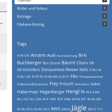
Themen
Bilder und Videos
0
Einträge
0
um
Filebase-Eintrag
4
Tags
Amann
Audi
Birki
A-RV 570
Ausmusterung
Buchberger
Bäuml
Citaro
Bus
busse
DB
Donaumoos Reisen Seitz
DB REGIOBUS
EI-BU 66
Elko
EI-BU 102
EI-FR 30
EI-HR 400
EI-JV 47
Fahrplanwechsel
Frey
Fröschl
0
Göbel
Finkbeiner&Deutscher
Gelenkbus
Hengl
Habermayr
Hegenberger
IN
IN-K 2364
IN-L 523
IN-L 526
IN-P 7445
IN-P 7446
IN-VG 307
IN-VG 383
Jägle
INVG
Iveco
IN-VG 2010
IN-VG 2013
KEH-S 712