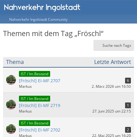
Nahverkehr Ingolstadt Community
Themen mit dem Tag „Fröschl“
Suche nach Tags
Thema
Letzte Antwort
IST / Im Bestand
[Fröschl] EI-MF 2707
6
Markus
2. März 2026 um 16:50
IST / Im Bestand
[Fröschl] EI-MF 2719
1
Markus
27. Juni 2025 um 22:15
IST / Im Bestand
[Fröschl] EI-MF 2702
2
Markus
22. Mai 2025 um 16:20