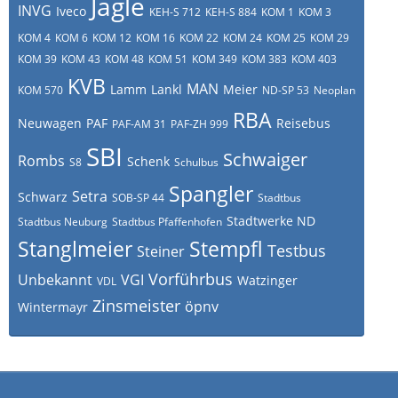
Jägle
INVG
Iveco
KEH-S 712
KEH-S 884
KOM 1
KOM 3
KOM 4
KOM 6
KOM 12
KOM 16
KOM 22
KOM 24
KOM 25
KOM 29
KOM 39
KOM 43
KOM 48
KOM 51
KOM 349
KOM 383
KOM 403
KVB
MAN
Lamm
Lankl
Meier
KOM 570
ND-SP 53
Neoplan
RBA
Neuwagen
PAF
Reisebus
PAF-AM 31
PAF-ZH 999
SBI
Schwaiger
Rombs
Schenk
S8
Schulbus
Spangler
Setra
Schwarz
SOB-SP 44
Stadtbus
Stadtwerke ND
Stadtbus Neuburg
Stadtbus Pfaffenhofen
Stanglmeier
Stempfl
Testbus
Steiner
Vorführbus
Unbekannt
VGI
Watzinger
VDL
Zinsmeister
öpnv
Wintermayr