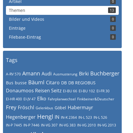
Artikel
0
Themen
13
Bilder und Videos
0
Einträge
0
Filebase-Eintrag
0
Tags
Amann
Buchberger
Audi
Birki
A-RV 570
Ausmusterung
Bäuml
Citaro
Bus
busse
DB
DB REGIOBUS
Donaumoos Reisen Seitz
EI-BU 66
EI-BU 102
EI-FR 30
Elko
EI-HR 400
EI-JV 47
Fahrplanwechsel
Finkbeiner&Deutscher
Frey
Fröschl
Habermayr
Göbel
Gelenkbus
Hengl
Hegenberger
IN
IN-K 2364
IN-L 523
IN-L 526
IN-P 7445
IN-P 7446
IN-VG 307
IN-VG 383
IN-VG 2010
IN-VG 2013