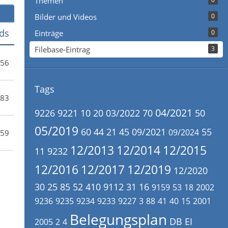
Themen
Bilder und Videos
0
ds
Einträge
0
Filebase-Eintrag
3
56
Tags
83
04/2021
9226
9221
10
20
03/2022
70
50
05/2019
60
44
21
45
09/2021
55
09/2024
59
12/2013
12/2014
12/2015
11
9232
12/2016
12/2017
12/2019
12/2020
30
25
85
52
410
9112
31
16
9159
53
18
2002
9236
9235
9234
9233
9227
3
88
41
40
15
2001
Belegungsplan
DB
EI
2005
2
4