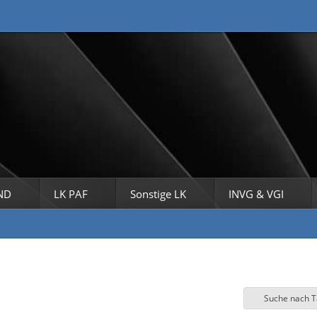
ND
LK PAF
Sonstige LK
INVG & VGI
Suche nach 