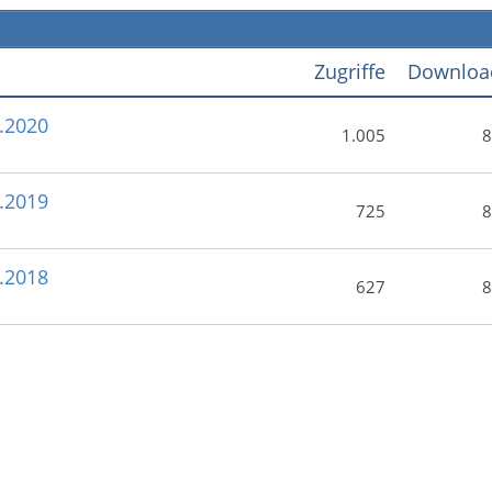
Zugriffe
Downloa
2.2020
1.005
8
2.2019
725
8
2.2018
627
8