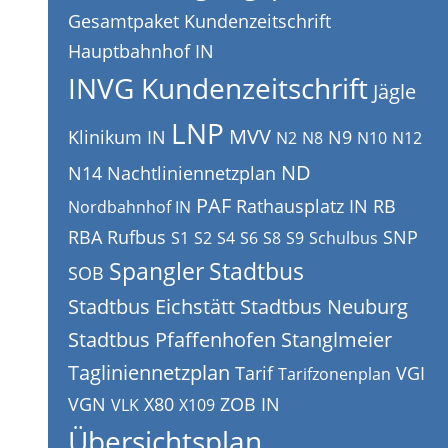
Gesamtpaket Kundenzeitschrift
Hauptbahnhof IN
INVG Kundenzeitschrift
Jägle
LNP
MVV
Klinikum IN
N9
N2
N8
N10
N12
ND
N14
Nachtliniennetzplan
PAF
Rathausplatz IN
RB
Nordbahnhof IN
RBA
Rufbus
SNP
S1
S2
S4
S6
S8
S9
Schulbus
Spangler
Stadtbus
SOB
Stadtbus Eichstätt
Stadtbus Neuburg
Stadtbus Pfaffenhofen
Stanglmeier
Tagliniennetzplan
Tarif
VGI
Tarifzonenplan
VGN
X80
ZOB IN
VLK
X109
Übersichtsplan