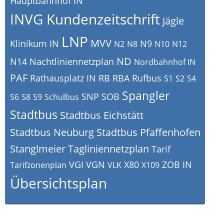
Hauptbahnhof IN
INVG Kundenzeitschrift
Jägle
LNP
MVV
Klinikum IN
N9
N2
N8
N10
N12
ND
N14
Nachtliniennetzplan
Nordbahnhof IN
PAF
Rathausplatz IN
RB
RBA
Rufbus
S1
S2
S4
Spangler
SNP
SOB
S6
S8
S9
Schulbus
Stadtbus
Stadtbus Eichstätt
Stadtbus Neuburg
Stadtbus Pfaffenhofen
Stanglmeier
Tagliniennetzplan
Tarif
VGI
VGN
X80
ZOB IN
Tarifzonenplan
VLK
X109
Übersichtsplan