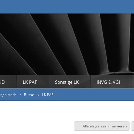
ND
LK PAF
Sonstige LK
INVG & VGI
Ingolstadt
Busse
LK PAF
Alle als gelesen markieren