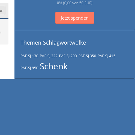
0% (0,00 von 50 EUR)
er
Jetzt spenden
m
Themen-Schlagwortwolke
PAF-SJ 130
PAF-SJ 222
PAF-SJ 290
PAF-SJ 350
PAF-SJ 415
Schenk
PAF-SJ 950