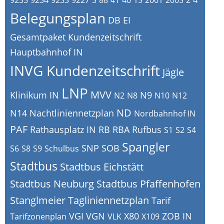
9235
9234
9233
9227
3
88
41
40
15
2001
2005
2
4
Belegungsplan
DB
EI
Gesamtpaket Kundenzeitschrift
Hauptbahnhof IN
INVG Kundenzeitschrift
Jägle
LNP
MVV
Klinikum IN
N9
N2
N8
N10
N12
ND
N14
Nachtliniennetzplan
Nordbahnhof IN
PAF
Rathausplatz IN
RB
RBA
Rufbus
S1
S2
S4
Spangler
SNP
SOB
S6
S8
S9
Schulbus
Stadtbus
Stadtbus Eichstätt
Stadtbus Neuburg
Stadtbus Pfaffenhofen
Stanglmeier
Tagliniennetzplan
Tarif
VGI
VGN
X80
ZOB IN
Tarifzonenplan
VLK
X109