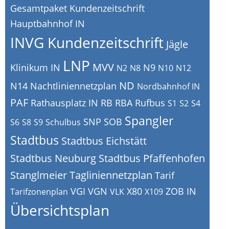
Gesamtpaket Kundenzeitschrift
Hauptbahnhof IN
INVG Kundenzeitschrift
Jägle
LNP
MVV
Klinikum IN
N9
N2
N8
N10
N12
ND
N14
Nachtliniennetzplan
Nordbahnhof IN
PAF
Rathausplatz IN
RB
RBA
Rufbus
S1
S2
S4
Spangler
SNP
SOB
S6
S8
S9
Schulbus
Stadtbus
Stadtbus Eichstätt
Stadtbus Neuburg
Stadtbus Pfaffenhofen
Stanglmeier
Tagliniennetzplan
Tarif
VGI
VGN
X80
ZOB IN
Tarifzonenplan
VLK
X109
Übersichtsplan