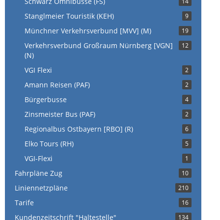
Schwarz Omnibusse (FS)
14
Stanglmeier Touristik (KEH)
9
Münchner Verkehrsverbund [MVV] (M)
19
Verkehrsverbund Großraum Nürnberg [VGN]
12
(N)
VGI Flexi
2
Amann Reisen (PAF)
2
Bürgerbusse
4
Zinsmeister Bus (PAF)
2
Regionalbus Ostbayern [RBO] (R)
6
Elko Tours (RH)
5
VGI-Flexi
1
Fahrpläne Zug
10
Liniennetzpläne
210
Tarife
16
Kundenzeitschrift "Haltestelle"
134