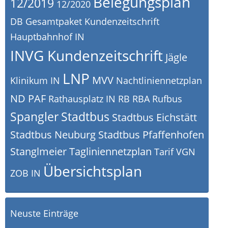
Belegungsplan
12/2019
12/2020
DB
Gesamtpaket Kundenzeitschrift
Hauptbahnhof IN
INVG Kundenzeitschrift
Jägle
LNP
MVV
Klinikum IN
Nachtliniennetzplan
ND
PAF
Rathausplatz IN
RB
RBA
Rufbus
Spangler
Stadtbus
Stadtbus Eichstätt
Stadtbus Neuburg
Stadtbus Pfaffenhofen
Stanglmeier
Tagliniennetzplan
Tarif
VGN
Übersichtsplan
ZOB IN
Neuste Einträge