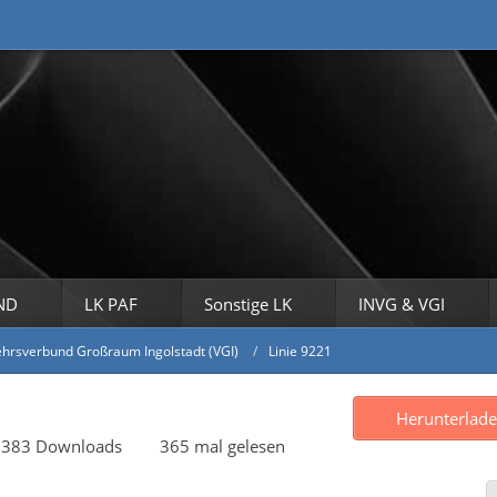
ND
LK PAF
Sonstige LK
INVG & VGI
hrsverbund Großraum Ingolstadt (VGI)
Linie 9221
Herunterlad
383 Downloads
365 mal gelesen