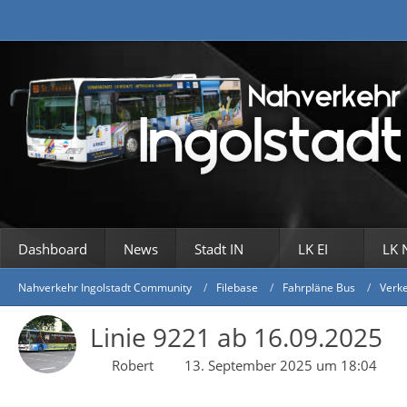
Dashboard
News
Stadt IN
LK EI
LK 
Nahverkehr Ingolstadt Community
Filebase
Fahrpläne Bus
Verke
Linie 9221 ab 16.09.2025
Robert
13. September 2025 um 18:04