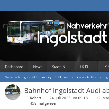
Dashboard
News
Stadt IN
LK EI
LK 
Nahverkehr Ingolstadt Community
Filebase
Liniennetzpläne
Ing
Bahnhof Ingolstadt Audi a
Robert
24. Juli 2025 um 09:18
12. Mä
458 mal gelesen